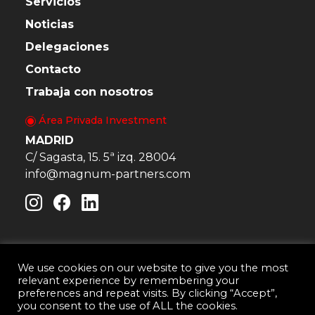
Servicios
Noticias
Delegaciones
Contacto
Trabaja con nosotros
Área Privada Investment
MADRID
C/ Sagasta, 15. 5ª izq. 28004
info@magnum-partners.com
We use cookies on our website to give you the most
relevant experience by remembering your
Magnum & Partners · Consultora Inmobiliaria © 2026
preferences and repeat visits. By clicking “Accept”,
Aviso Legal
Política de Cookies
you consent to the use of ALL the cookies.
Política de privacidad