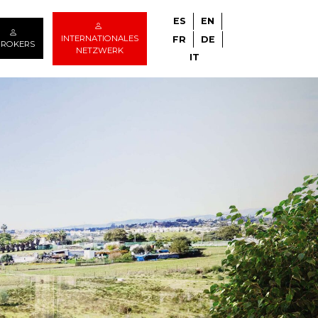
ES
EN
INTERNATIONALES
FR
DE
BROKERS
NETZWERK
IT