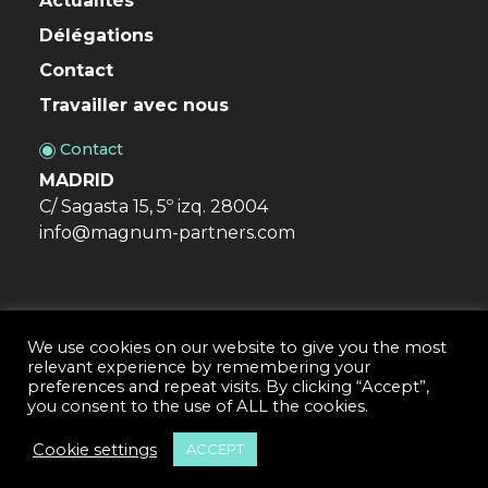
Actualités
Délégations
Contact
Travailler avec nous
Contact
MADRID
C/ Sagasta 15, 5º izq. 28004
info@magnum-partners.com
We use cookies on our website to give you the most
relevant experience by remembering your
Magnum & Partners · Conseiller immobilier © 2026
preferences and repeat visits. By clicking “Accept”,
Avis juridique
Politique de cookies
you consent to the use of ALL the cookies.
Politique de confidentialité
Cookie settings
ACCEPT