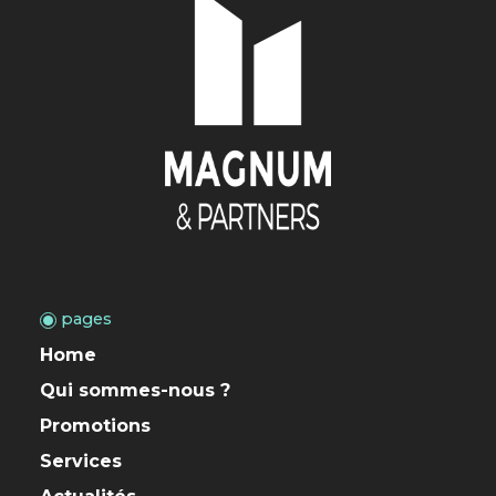
LISBOA
Av. da Liberdade 196, 7º
1250-147 Lisboa
GIPUZKOA
Plaza, 4
20004 Donostia
pages
Home
Qui sommes-nous ?
Promotions
Services