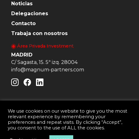
Noticias
Delegaciones
Contacto
Trabaja con nosotros
Área Privada Investment
MADRID
C/ Sagasta, 15. 5ª izq. 28004
info@magnum-partners.com
We use cookies on our website to give you the most
relevant experience by remembering your
Magnum & Partners · Consultora Inmobiliaria © 2026
preferences and repeat visits. By clicking “Accept”,
Aviso Legal
Política de Cookies
you consent to the use of ALL the cookies.
Política de privacidad