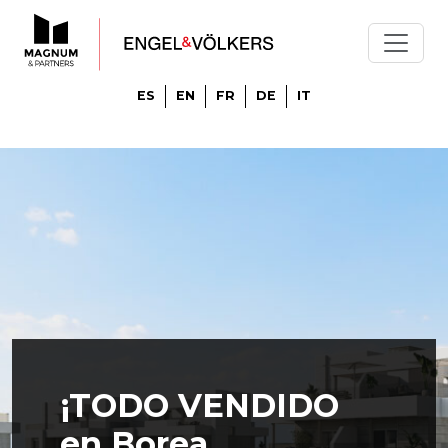
ES
EN
FR
DE
IT
¡TODO VENDIDO
en Borea