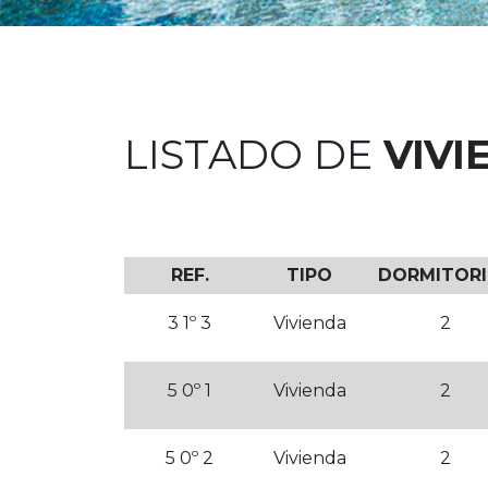
LISTADO DE
VIVI
REF.
TIPO
DORMITOR
3 1º 3
Vivienda
2
5 0º 1
Vivienda
2
5 0º 2
Vivienda
2