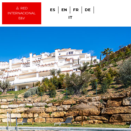
RED
ES
EN
FR
DE
INTERNACIONAL
IT
E&V