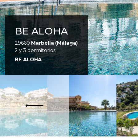
BE ALOHA
29660
Marbella
(Málaga)
2 y 3 dormitorios
BE ALOHA