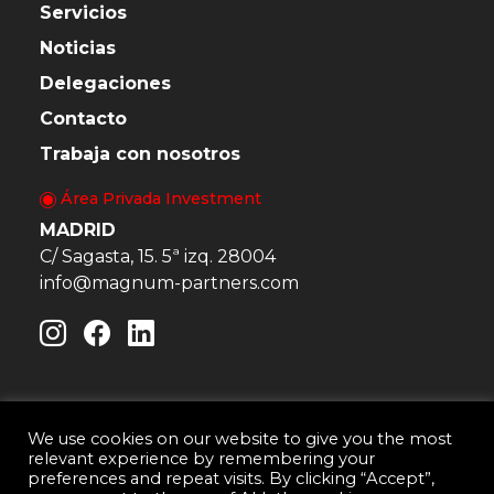
Servicios
Noticias
Delegaciones
Contacto
Trabaja con nosotros
Área Privada Investment
MADRID
C/ Sagasta, 15. 5ª izq. 28004
info@magnum-partners.com
We use cookies on our website to give you the most
relevant experience by remembering your
Magnum & Partners · Consultora Inmobiliaria © 2026
preferences and repeat visits. By clicking “Accept”,
Aviso Legal
Política de Cookies