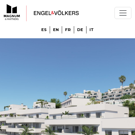
ES
EN
FR
DE
IT