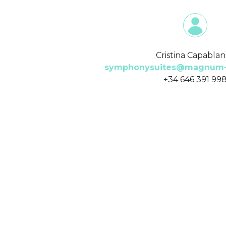
Cristina Capabla
symphonysuites@magnum-
+34 646 391 99