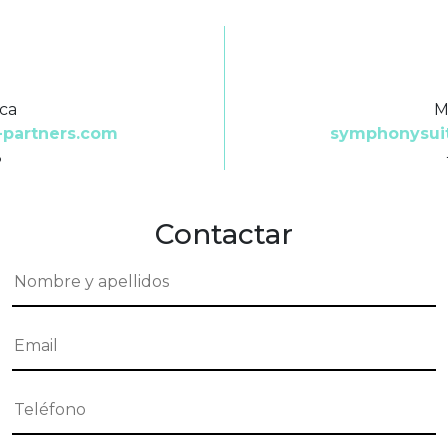
nca
M
partners.com
symphonysui
8
Contactar