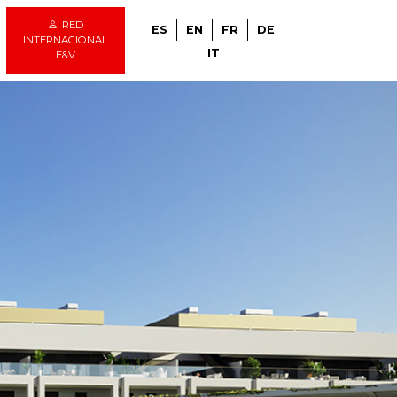
RED
ES
EN
FR
DE
INTERNACIONAL
IT
E&V