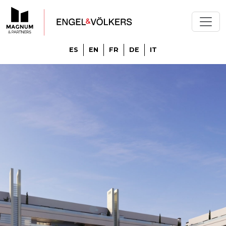
ES
EN
FR
DE
IT