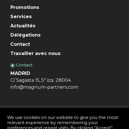
Promotions
Services
Actualités
Délégations
Contact
Travailler avec nous
Contact
MADRID
C/ Sagasta 15, 5º izq. 28004
info@magnum-partners.com
We use cookies on our website to give you the most
relevant experience by remembering your
Magnum & Partners · Conseiller immobilier © 2026
preferences and repeat visits. By clicking “Accept”,