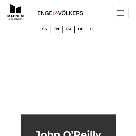
ES
EN
FR
DE
IT
John O’Reilly