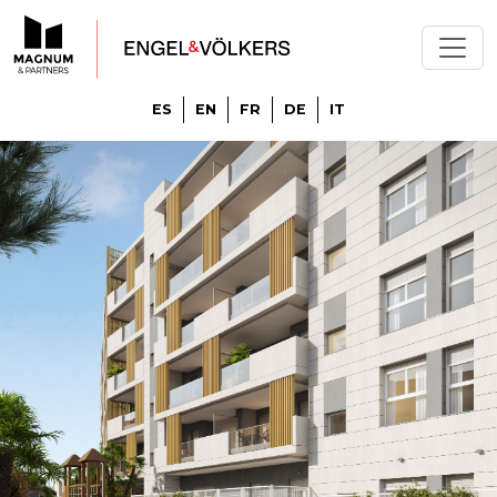
ES
EN
FR
DE
IT