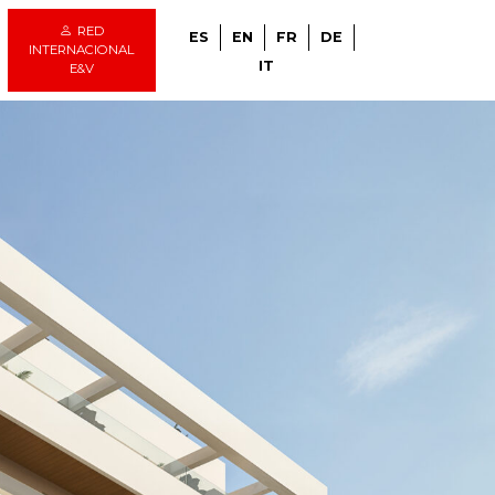
RED
ES
EN
FR
DE
INTERNACIONAL
IT
E&V