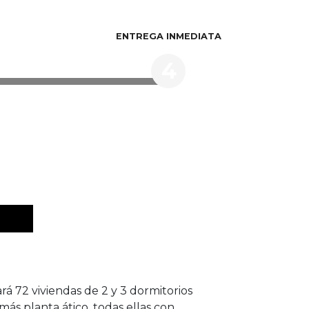
ENTREGA INMEDIATA
4
á 72 viviendas de 2 y 3 dormitorios
más planta ático, todas ellas con