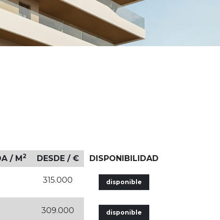
2
A / M
DESDE / €
DISPONIBILIDAD
315.000
disponible
309.000
disponible