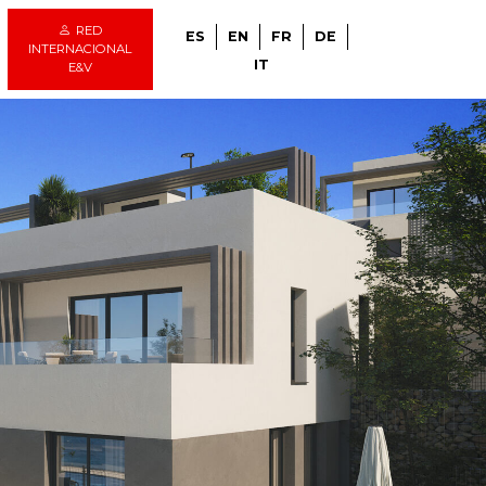
RED
ES
EN
FR
DE
INTERNACIONAL
IT
E&V