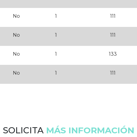
No
1
111
No
1
111
No
1
133
No
1
111
SOLICITA
MÁS INFORMACIÓN