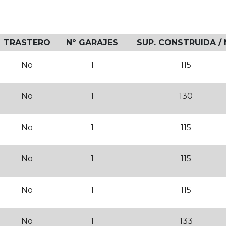
TRASTERO
Nº GARAJES
SUP. CONSTRUIDA /
No
1
115
No
1
130
No
1
115
No
1
115
No
1
115
No
1
133